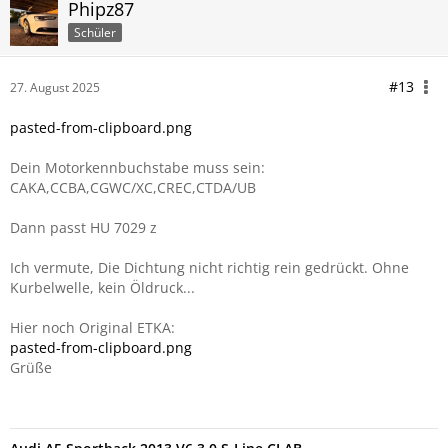
Phipz87
Hier sieht man ab Minute 7:50 den Tausch der Dichtungen.
Schüler
Vielleicht habe ich die flache zu viel eingeölt.
Werde das ganze eventuell nochmal machen.
#13
27. August 2025
Kann man eigentlich irgendwie Öldruck aufbauen beim S5
ohne gleich zu starten?
pasted-from-clipboard.png
Dein Motorkennbuchstabe muss sein:
CAKA,CCBA,CGWC/XC,CREC,CTDA/UB
Dann passt HU 7029 z
Ich vermute, Die Dichtung nicht richtig rein gedrückt. Ohne
Kurbelwelle, kein Öldruck...
Hier noch Original ETKA:
pasted-from-clipboard.png
Grüße