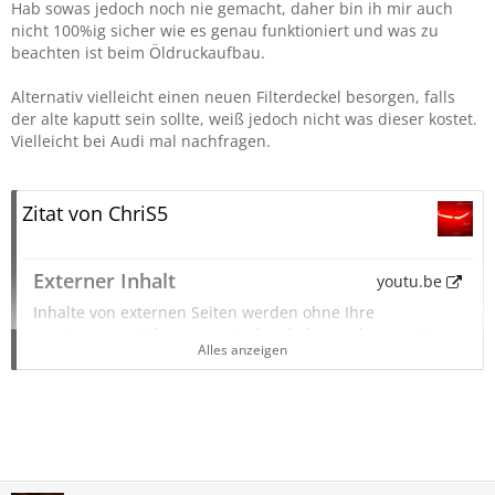
Hab sowas jedoch noch nie gemacht, daher bin ih mir auch
nicht 100%ig sicher wie es genau funktioniert und was zu
beachten ist beim Öldruckaufbau.
Alternativ vielleicht einen neuen Filterdeckel besorgen, falls
der alte kaputt sein sollte, weiß jedoch nicht was dieser kostet.
Vielleicht bei Audi mal nachfragen.
Zitat von ChriS5
Externer Inhalt
youtu.be
Inhalte von externen Seiten werden ohne Ihre
Zustimmung nicht automatisch geladen und angezeigt.
Alles anzeigen
Alle externen Inhalte anzeigen
Durch die Aktivierung der externen Inhalte erklären Sie sich damit
einverstanden, dass personenbezogene Daten an Drittplattformen
übermittelt werden. Mehr Informationen dazu haben wir in unserer
Datenschutzerklärung zur Verfügung gestellt.