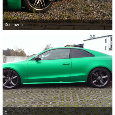
Sommer :)
2. August 2016
1
:)