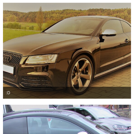
1
:D
16. April 2017