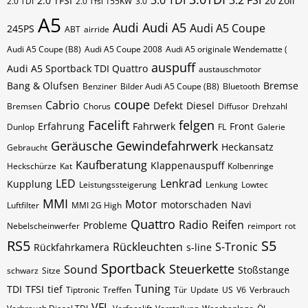
3.0 TDI
3.2 FSI
2.0 TFSI
20 Zoll
2.0 TDI
2.0 Tfsi 155KW
3.0
A5
Audi
Audi A5
Audi A5 Coupe
245PS
ABT
airride
Audi A5 Coupe (B8)
Audi A5 Coupe 2008
Audi A5 originale Wendematte (
auspuff
Audi A5 Sportback TDI Quattro
austauschmotor
Bang & Olufsen
Bremse
Benziner
Bilder Audi A5 Coupe (B8)
Bluetooth
coupe
Cabrio
Defekt
Diesel
Bremsen
Chorus
Diffusor
Drehzahl
Facelift
felgen
Erfahrung
Fahrwerk
Front
Dunlop
FL
Galerie
Geräusche
Gewindefahrwerk
Heckansatz
Gebraucht
Kaufberatung
Klappenauspuff
Heckschürze
Kat
Kolbenringe
LED
Lenkrad
Kupplung
Leistungssteigerung
Lenkung
Lowtec
MMI
Motor
motorschaden
Navi
Luftfilter
MMI 2G High
Quattro
Radio
Reifen
Probleme
Nebelscheinwerfer
reimport
rot
RS5
S5
Rückleuchten
S-Tronic
Rückfahrkamera
s-line
Sportback
Steuerkette
Sound
Stoßstange
schwarz
Sitze
Tuning
TDI
TFSI
tief
Tiptronic
Treffen
Tür
Update
US
V6
Verbrauch
VFL