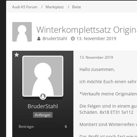
Audi A5 Forum
Marktplatz
Biete
Winterkomplettsatz Origin
BruderStahl
13. November 2019
13. November 2019
Hallo zusammen,
ich möchte Euch einen sehr
*Verkaufe meine Originalen
BruderStahl
Die Felgen sind in einem g
Schäden. 8x18 ET31 5x112
Anfänger
Montiert sind Winterreifen v
Beiträge
6
Das Profil ist noch fast wie