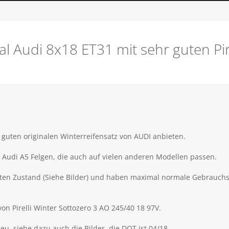
al Audi 8x18 ET31 mit sehr guten Pir
 guten originalen Winterreifensatz von AUDI anbieten.
 Audi A5 Felgen, die auch auf vielen anderen Modellen passen.
uten Zustand (Siehe Bilder) und haben maximal normale Gebrauch
on Pirelli Winter Sottozero 3 AO 245/40 18 97V.
 neu, siehe dazu auch die Bilder, die DOT ist 04/18.