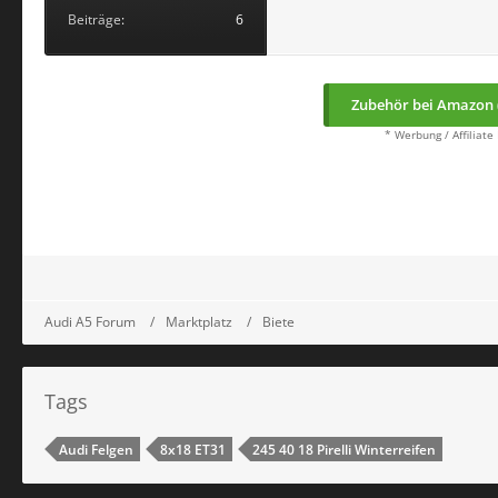
Beiträge
6
Zubehör bei Amazon 
* Werbung / Affiliate
Audi A5 Forum
Marktplatz
Biete
Tags
Audi Felgen
8x18 ET31
245 40 18 Pirelli Winterreifen