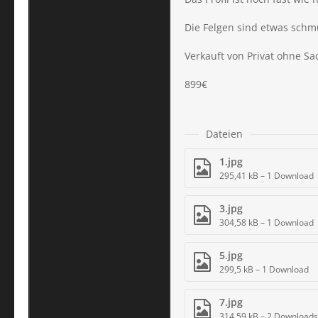
Die Felgen sind etwas schm
Verkauft von Privat ohne S
899€
Dateien
1.jpg
295,41 kB – 1 Download
3.jpg
304,58 kB – 1 Download
5.jpg
299,5 kB – 1 Download
7.jpg
314,59 kB – 2 Downloads