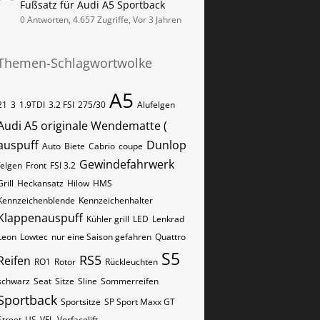
Fußsatz für Audi A5 Sportback
0 Antworten, 4.657 Zugriffe, Vor 3 Jahren
Themen-Schlagwortwolke
A5
21
3
1.9TDI
3.2 FSI
275/30
Alufelgen
Audi A5 originale Wendematte (
auspuff
Dunlop
Auto
Biete
Cabrio
coupe
Gewindefahrwerk
felgen
Front
FSI 3.2
Grill
Heckansatz
Hilow
HMS
Kennzeichenblende
Kennzeichenhalter
Klappenauspuff
Kühler grill
LED
Lenkrad
Leon
Lowtec
nur eine Saison gefahren
Quattro
S5
RS5
Reifen
RO1
Rotor
Rückleuchten
schwarz
Seat
Sitze
Sline
Sommerreifen
Sportback
Sportsitze
SP Sport Maxx GT
Street
US
VFL
Vorfacelift